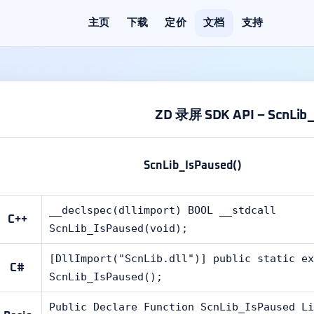
主页
下载
定价
文档
支持
ZD 录屏 SDK API – ScnLib_
ScnLib_IsPaused()
__declspec(dllimport) BOOL __stdcall
C++
ScnLib_IsPaused(void);
[DllImport("ScnLib.dll")] public static ex
C#
ScnLib_IsPaused();
Public Declare Function ScnLib_IsPaused Li