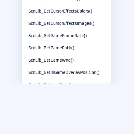
ScnLib_GetCursorEffectsColors()
ScnLib_GetCursorEffectsImages()
ScnLib_GetGameFrameRate()
ScnLib_GetGamePath()
ScnLib_GetGameWnd()
ScnLib_GetInGameOverlayPosition()
ScnLib_GetLastError()
ScnLib_GetLayoutContext()
ScnLib_GetLogoImage()
紫迪软件
ScnLib_GetLogoImageOpacity()