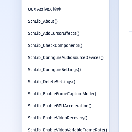
OCX ActiveX 控件
ScnLib_About()
ScnLib_AddCursorEffects()
ScnLib_CheckComponents()
ScnLib_ConfigureAudioSourceDevices()
ScnLib_ConfigureSettings()
ScnLib_DeleteSettings()
ScnLib_EnableGameCaptureMode()
ScnLib_EnableGPUAcceleration()
ScnLib_EnableVideoRecovery()
ScnLib_EnableVideoVariableFrameRate()