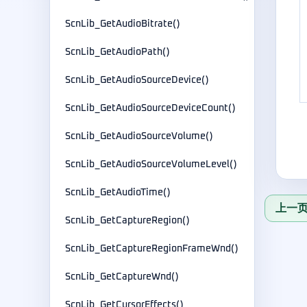
ScnLib_GetAudioBitrate()
ScnLib_GetAudioPath()
ScnLib_GetAudioSourceDevice()
ScnLib_GetAudioSourceDeviceCount()
ScnLib_GetAudioSourceVolume()
ScnLib_GetAudioSourceVolumeLevel()
ScnLib_GetAudioTime()
上一页：
ScnLib_GetCaptureRegion()
ScnLib_GetCaptureRegionFrameWnd()
ScnLib_GetCaptureWnd()
ScnLib_GetCursorEffects()