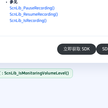
参见
ScnLib_PauseRecording()
ScnLib_ResumeRecording()
ScnLib_IsRecording()
立即获取 SDK
SD
ScnLib_IsMonitoringVolumeLevel()