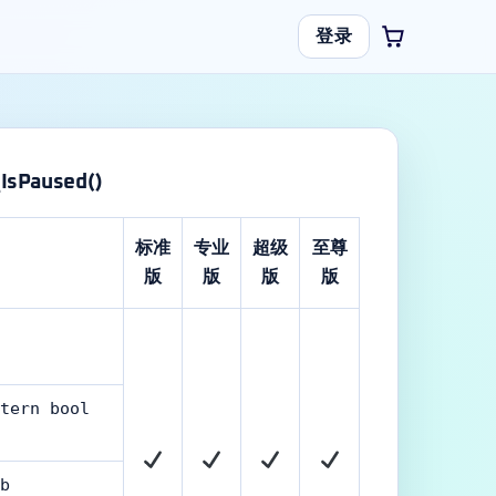
登录
IsPaused()
标准
专业
超级
至尊
版
版
版
版
tern bool
b