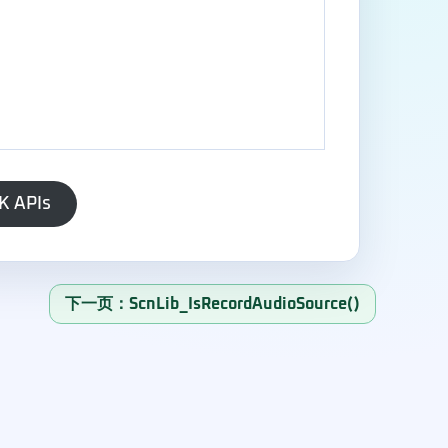
K APIs
下一页：ScnLib_IsRecordAudioSource()