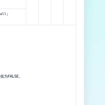
all;
为FALSE。