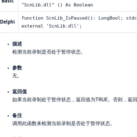
Basic
"ScnLib.dll" () As Boolean
function ScnLib_IsPaused(): LongBool; stdc
Delphi
external 'ScnLib.dll';
描述
检测当前录制是否处于暂停状态。
参数
无。
返回值
如果当前录制处于暂停状态，返回值为TRUE。否则，返回值
备注
调用此函数来检测当前录制是否处于暂停状态。