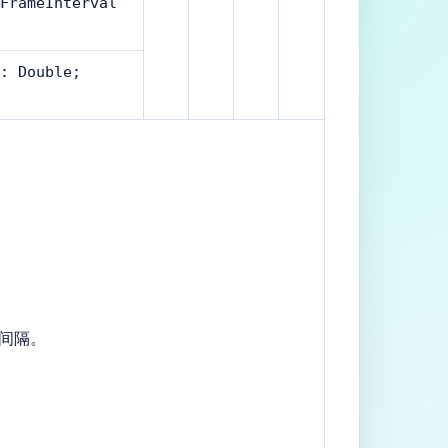
FrameInterval
: Double;
动间隔。