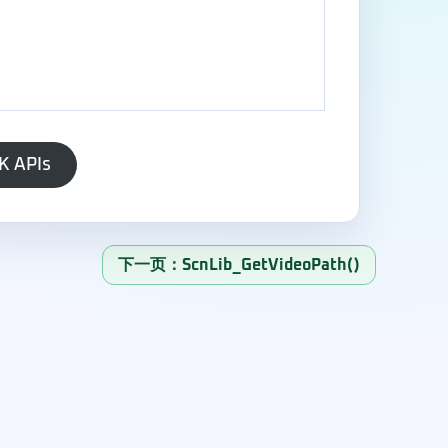
K APIs
下一页：ScnLib_GetVideoPath()