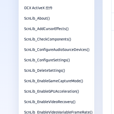
OCX ActiveX 控件
ScnLib_About()
ScnLib_AddCursorEffects()
ScnLib_CheckComponents()
ScnLib_ConfigureAudioSourceDevices()
ScnLib_ConfigureSettings()
ScnLib_DeleteSettings()
ScnLib_EnableGameCaptureMode()
ScnLib_EnableGPUAcceleration()
ScnLib_EnableVideoRecovery()
ScnLib_EnableVideoVariableFrameRate()