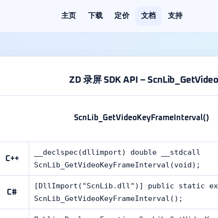
主页
下载
定价
文档
支持
ZD 录屏 SDK API – ScnLib_GetVideo
ScnLib_GetVideoKeyFrameInterval()
__declspec(dllimport) double __stdcall
C++
ScnLib_GetVideoKeyFrameInterval(void);
[DllImport("ScnLib.dll")] public static ex
C#
ScnLib_GetVideoKeyFrameInterval();