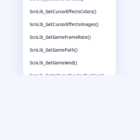
ScnLib_GetCursorEffectsColors()
ScnLib_GetCursorEffectsImages()
ScnLib_GetGameFrameRate()
ScnLib_GetGamePath()
ScnLib_GetGameWnd()
ScnLib_GetInGameOverlayPosition()
ScnLib_GetLastError()
ScnLib_GetLayoutContext()
紫迪软件
ScnLib_GetLogoImage()
ScnLib_GetLogoImageOpacity()
面向屏幕录制、标注与 SDK 驱动产品开发的可靠软