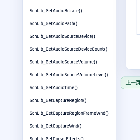
ScnLib_GetAudioBitrate()
ScnLib_GetAudioPath()
ScnLib_GetAudioSourceDevice()
ScnLib_GetAudioSourceDeviceCount()
ScnLib_GetAudioSourceVolume()
ScnLib_GetAudioSourceVolumeLevel()
上一页：
ScnLib_GetAudioTime()
ScnLib_GetCaptureRegion()
ScnLib_GetCaptureRegionFrameWnd()
ScnLib_GetCaptureWnd()
ScnLib_GetCursorEffects()