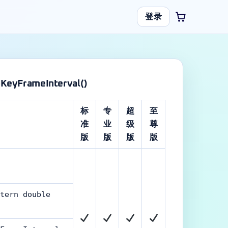
登录
KeyFrameInterval()
标
专
超
至
准
业
级
尊
版
版
版
版
tern double