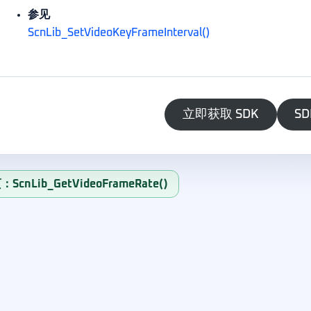
参见
ScnLib_SetVideoKeyFrameInterval()
立即获取 SDK
SD
ScnLib_GetVideoFrameRate()