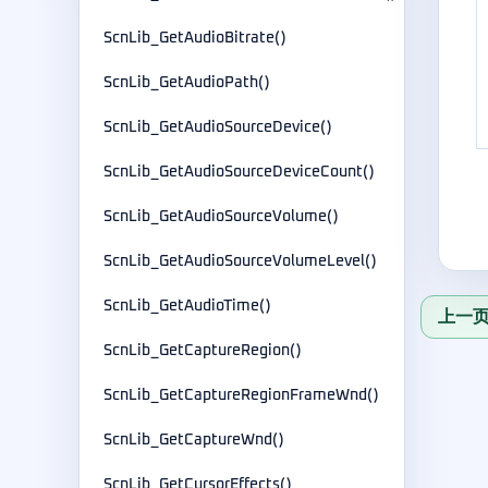
ScnLib_GetAudioBitrate()
ScnLib_GetAudioPath()
ScnLib_GetAudioSourceDevice()
ScnLib_GetAudioSourceDeviceCount()
ScnLib_GetAudioSourceVolume()
ScnLib_GetAudioSourceVolumeLevel()
ScnLib_GetAudioTime()
上一页：
ScnLib_GetCaptureRegion()
ScnLib_GetCaptureRegionFrameWnd()
ScnLib_GetCaptureWnd()
ScnLib_GetCursorEffects()