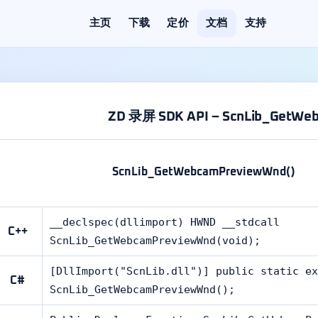
主页
下载
定价
文档
支持
ZD 录屏 SDK API – ScnLib_GetWe
ScnLib_GetWebcamPreviewWnd()
__declspec(dllimport) HWND __stdcall
C++
ScnLib_GetWebcamPreviewWnd(void);
[DllImport("ScnLib.dll")] public static ex
C#
ScnLib_GetWebcamPreviewWnd();