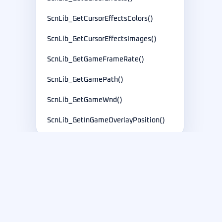
ScnLib_GetCursorEffectsColors()
ScnLib_GetCursorEffectsImages()
ScnLib_GetGameFrameRate()
ScnLib_GetGamePath()
ScnLib_GetGameWnd()
ScnLib_GetInGameOverlayPosition()
ScnLib_GetLastError()
ScnLib_GetLayoutContext()
ScnLib_GetLogoImage()
紫迪软件
ScnLib_GetLogoImageOpacity()
面向屏幕录制、标注与 SDK 驱动产品开发的可靠软