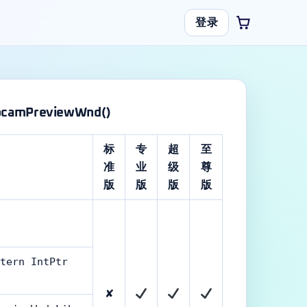
登录
bcamPreviewWnd()
标
专
超
至
准
业
级
尊
版
版
版
版
tern IntPtr
✘