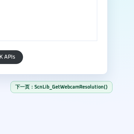
K APIs
下一页：ScnLib_GetWebcamResolution()