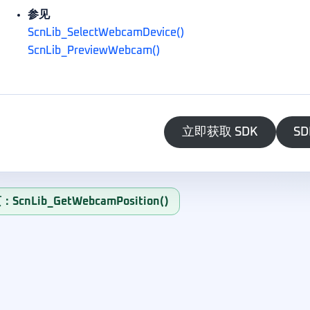
参见
ScnLib_SelectWebcamDevice()
ScnLib_PreviewWebcam()
立即获取 SDK
SD
ScnLib_GetWebcamPosition()