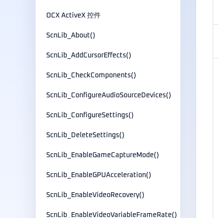
OCX ActiveX 控件
ScnLib_About()
ScnLib_AddCursorEffects()
ScnLib_CheckComponents()
ScnLib_ConfigureAudioSourceDevices()
ScnLib_ConfigureSettings()
ScnLib_DeleteSettings()
ScnLib_EnableGameCaptureMode()
ScnLib_EnableGPUAcceleration()
ScnLib_EnableVideoRecovery()
ScnLib_EnableVideoVariableFrameRate()