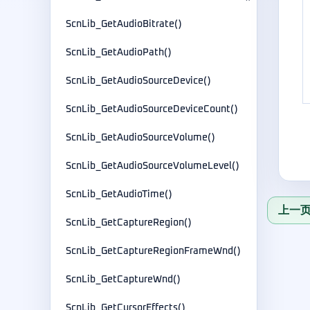
ScnLib_GetAudioBitrate()
ScnLib_GetAudioPath()
ScnLib_GetAudioSourceDevice()
ScnLib_GetAudioSourceDeviceCount()
ScnLib_GetAudioSourceVolume()
ScnLib_GetAudioSourceVolumeLevel()
ScnLib_GetAudioTime()
上一页：
ScnLib_GetCaptureRegion()
ScnLib_GetCaptureRegionFrameWnd()
ScnLib_GetCaptureWnd()
ScnLib_GetCursorEffects()