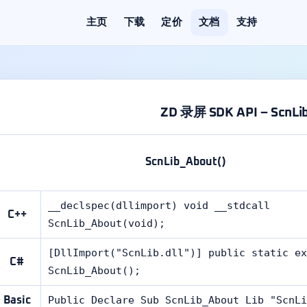
主页
下载
定价
文档
支持
ZD 录屏 SDK API – ScnLi
ScnLib_About()
__declspec(dllimport) void __stdcall
C++
ScnLib_About(void);
[DllImport("ScnLib.dll")] public static ex
C#
ScnLib_About();
Public Declare Sub ScnLib_About Lib "ScnLi
Basic