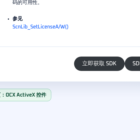
码的可用性。
参见
ScnLib_SetLicenseA/W()
立即获取 SDK
SD
OCX ActiveX 控件