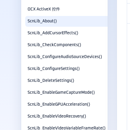
OCX ActiveX 控件
ScnLib_About()
ScnLib_AddCursorEffects()
ScnLib_CheckComponents()
ScnLib_ConfigureAudioSourceDevices()
ScnLib_ConfigureSettings()
ScnLib_DeleteSettings()
ScnLib_EnableGameCaptureMode()
ScnLib_EnableGPUAcceleration()
ScnLib_EnableVideoRecovery()
ScnLib_EnableVideoVariableFrameRate()