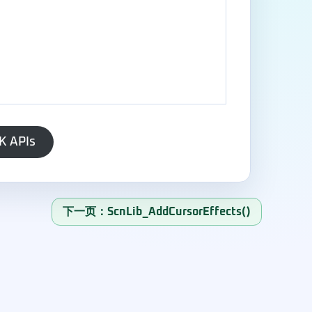
K APIs
下一页：ScnLib_AddCursorEffects()