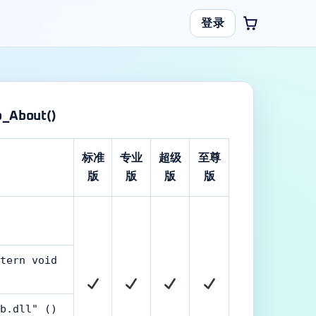
登录
b_About()
标准
专业
超级
至尊
版
版
版
版
tern void
b.dll" ()