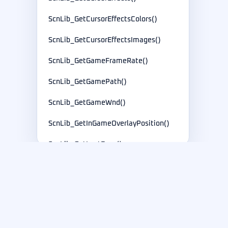
ScnLib_GetCursorEffectsColors()
ScnLib_GetCursorEffectsImages()
ScnLib_GetGameFrameRate()
ScnLib_GetGamePath()
ScnLib_GetGameWnd()
ScnLib_GetInGameOverlayPosition()
ScnLib_GetLastError()
ScnLib_GetLayoutContext()
ScnLib_GetLogoImage()
紫迪软件
ScnLib_GetLogoImageOpacity()